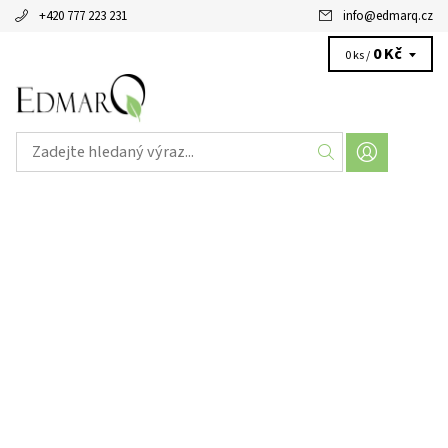
+420 777 223 231
info
@
edmarq.cz
0 Kč
0 ks /