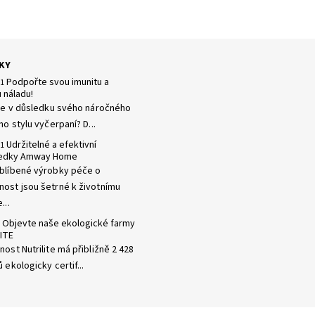
KY
Podpořte svou imunitu a
21
 náladu!
 se v důsledku svého náročného
ho stylu vyčerpaní? D...
Udržitelné a efektivní
21
ředky Amway Home
blíbené výrobky péče o
ost jsou šetrné k životnímu
...
Objevte naše ekologické farmy
ITE
ost Nutrilite má přibližně 2 428
 ekologicky certif...