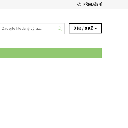
PŘIHLÁŠENÍ
0 ks /
0 Kč