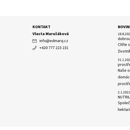
KONTAKT
NOVIN
Vlasta Marušáková
18.8.20
dobrou
info
@
edmarq.cz
Cítíte
+420 777 223 231
životní
31.1.20
prost
Naše o
domácn
prostře
2.1.2021
NUTRIL
Společn
hektarů