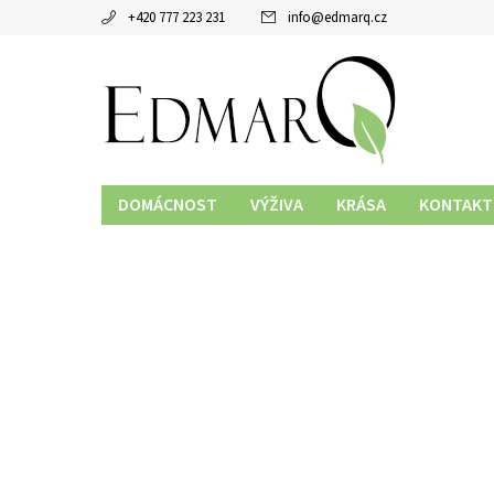
+420 777 223 231
info
@
edmarq.cz
DOMÁCNOST
VÝŽIVA
KRÁSA
KONTAKT