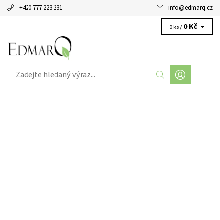
+420 777 223 231
info
@
edmarq.cz
0 Kč
0 ks /