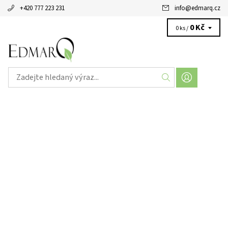
+420 777 223 231
info
@
edmarq.cz
0 Kč
0 ks /