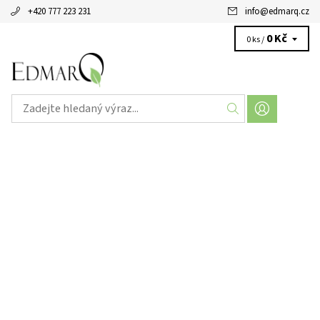
+420 777 223 231
info
@
edmarq.cz
0 Kč
0 ks /