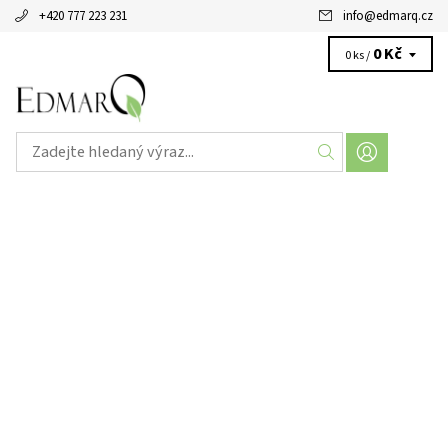
+420 777 223 231
info
@
edmarq.cz
0 Kč
0 ks /