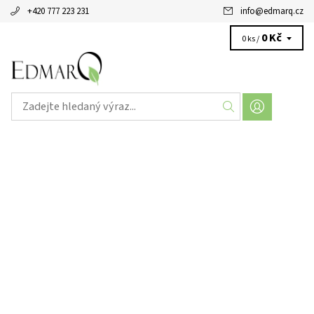
+420 777 223 231
info
@
edmarq.cz
0 Kč
0 ks /