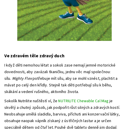
Ve zdravém těle zdravý duch
I když děti nemohou létat a sokoli zase nemají jemné motorické
dovednosti, aby zavázali tkaničku, jednu věc mají společnou:
sílu.
Mighty Flex
potřebuje mít sílu, aby se mohl vznést, plachtit a
mávat po celý den křídly. Stejně tak děti potřebují sílu k běhu,
skákání a vedení rušného, aktivního života.
Sokolík Nutrilite naštěstí ví, že
NUTRILITE Chewable Cal Mag
je
skvělý a chutný způsob, jak podpořit růst silných a zdravých kostí.
Neobsahuje umělá sladidla, barviva, příchuti ani konzervační látky,
obsahuje naopak vápník získaný z ústřičných lastur a je určen
speciálně dětem od čtyř let. Pouhé dvě tablety denně jim dodají: