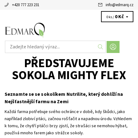
+420 777 223 231
info
@
edmarq.cz
0 Kč
0 ks /
PŘEDSTAVUJEME
SOKOLA MIGHTY FLEX
Seznamte se se sokolíkem Nutrilite, který dohlíží na
Nejšťastnější farmu na Zemi
Každá farma potřebuje svého ochránce v době, kdy škůdci, jako
například zlobiví ptáci, začnou rošťačit a napadnou úrodu. Vzhledem
k tomu, že chytří ptáčci brzy zjistí, že strašáci se nemohou hýbat,
používá mnoho farem jako strážce sokoly.