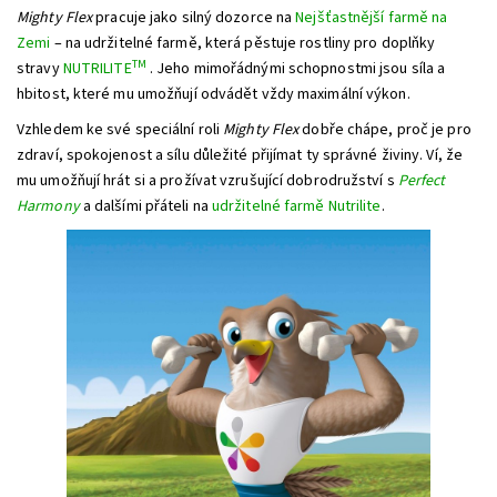
Mighty Flex
pracuje jako silný dozorce na
Nejšťastnější farmě na
Zemi
– na udržitelné farmě, která pěstuje rostliny pro doplňky
TM
stravy
NUTRILITE
.
Jeho mimořádnými schopnostmi jsou síla a
hbitost, které mu umožňují odvádět vždy maximální výkon.
Vzhledem ke své speciální roli
Mighty Flex
dobře chápe, proč je pro
zdraví, spokojenost a sílu důležité přijímat ty správné živiny. Ví, že
mu umožňují hrát si a prožívat vzrušující dobrodružství s
Perfect
Harmony
a dalšími přáteli na
udržitelné farmě Nutrilite
.