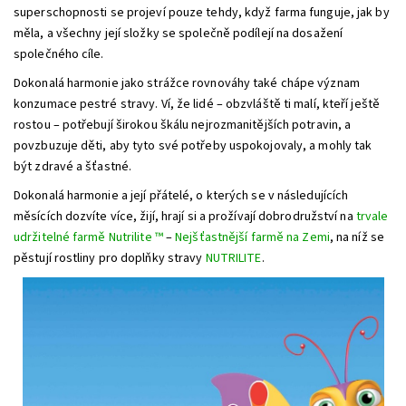
superschopnosti se projeví pouze tehdy, když farma funguje, jak by
měla, a všechny její složky se společně podílejí na dosažení
společného cíle.
Dokonalá harmonie jako strážce rovnováhy také chápe význam
konzumace pestré stravy. Ví, že lidé – obzvláště ti malí, kteří ještě
rostou – potřebují širokou škálu nejrozmanitějších potravin, a
povzbuzuje děti, aby tyto své potřeby uspokojovaly, a mohly tak
být zdravé a šťastné.
Dokonalá harmonie a její přátelé, o kterých se v následujících
měsících dozvíte více, žijí, hrají si a prožívají dobrodružství na
trvale
udržitelné farmě Nutrilite ™
–
Nejšťastnější farmě na Zemi
, na níž se
pěstují rostliny pro doplňky stravy
NUTRILITE
.