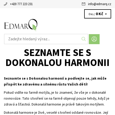
+420 777 223 231
info
@
edmarq.cz
0 Kč
0 ks /
SEZNAMTE SE S
DOKONALOU HARMONII
Seznamte se s Dokonalou harmonií a podívejte se, jak může
přispět ke zdravému a silnému růstu Vašich dětí!
Pokud vidíte na farmě motýla, je to znamení, že vše je v dokonalé
rovnováze. Tato stvoření se na farmě objevují pouze tehdy, když je
zdravá a šťastná. Dokonalá harmonie je právě takovým motýlem.
Dokonalá harmonie je živé, veselé stvoření oddané rovnováze. Její