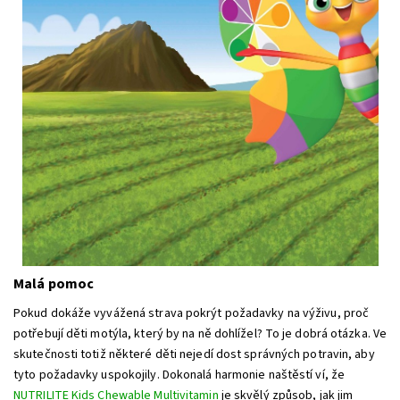
Malá pomoc
Pokud dokáže vyvážená strava pokrýt požadavky na výživu, proč
potřebují děti motýla, který by na ně dohlížel? To je dobrá otázka. Ve
skutečnosti totiž některé děti nejedí dost správných potravin, aby
tyto požadavky uspokojily. Dokonalá harmonie naštěstí ví, že
NUTRILITE Kids Chewable Multivitamin
je skvělý způsob, jak jim