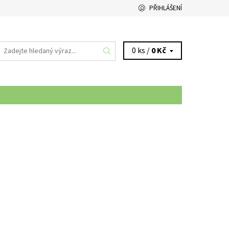
PŘIHLÁŠENÍ
0 ks /
0 Kč