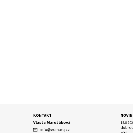
KONTAKT
NOVIN
Vlasta Marušáková
18.8.20
dobrou
info
@
edmarq.cz