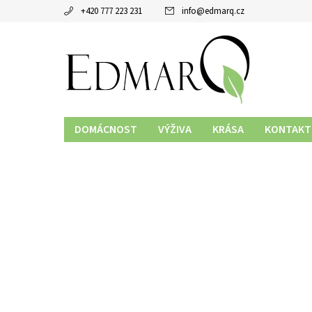
+420 777 223 231
info
@
edmarq.cz
DOMÁCNOST
VÝŽIVA
KRÁSA
KONTAKT