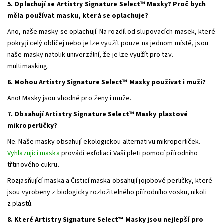
5. Oplachují se Artistry Signature Select™ Masky? Proč bych
měla používat masku, která se oplachuje?
Ano, naše masky se oplachují. Na rozdíl od slupovacích masek, které
pokryjí celý obličej nebo je lze využít pouze na jednom místě, jsou
naše masky natolik univerzální, že je lze využít pro tzv.
multimasking.
6. Mohou Artistry Signature Select™ Masky používat i muži?
Ano! Masky jsou vhodné pro ženy i muže.
7. Obsahují Artistry Signature Select™ Masky plastové
mikroperličky?
Ne. Naše masky obsahují ekologickou alternativu mikroperliček.
Vyhlazující maska
provádí exfoliaci Vaší pleti pomocí přírodního
třtinového cukru.
Rozjasňující maska a Čisticí maska obsahují jojobové perličky, které
jsou vyrobeny z biologicky rozložitelného přírodního vosku, nikoli
z plastů.
8. Které Artistry Signature Select™ Masky jsou nejlepší pro