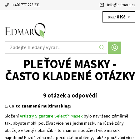
+420 777 223 231
info
@
edmarq.cz
0 Kč
0 ks /
PLEŤOVÉ MASKY -
ČASTO KLADENÉ OTÁZKY
9 otázek a odpovědí
1. Co to znamená multimasking?
Složení
Artistry Signature Select™ Masek
bylo navrženo záměrně
tak, abyste mohli používat více než jednu masku na různé zóny
obličeje v tentýž okamžik – to znamená používat více masek
najednou! Každá zóna má specifické problémy, takže používání více