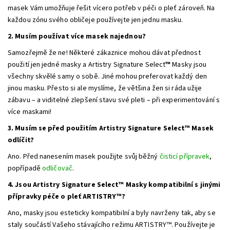
masek Vám umožňuje řešit vícero potřeb v péči o pleť zároveň. Na
každou zónu svého obličeje používejte jen jednu masku.
2. Musím používat více masek najednou?
Samozřejmě že ne! Některé zákaznice mohou dávat přednost
použití jen jedné masky a Artistry Signature Select
™
Masky jsou
všechny skvělé samy o sobě. Jiné mohou preferovat každý den
jinou masku. Přesto si ale myslíme, že většina žen si ráda užije
zábavu – a viditelné zlepšení stavu své pleti – při experimentování s
více maskami!
3. Musím se před použitím Artistry Signature Select™ Masek
odlíčit?
Ano. Před nanesením masek použijte svůj běžný
čisticí přípravek
,
popřípadě
odličovač
.
4. Jsou Artistry Signature Select™ Masky kompatibilní s jinými
přípravky péče o pleť ARTISTRY™?
Ano, masky jsou esteticky kompatibilní a byly navrženy tak, aby se
staly součástí Vašeho stávajícího režimu ARTISTRY™. Používejte je