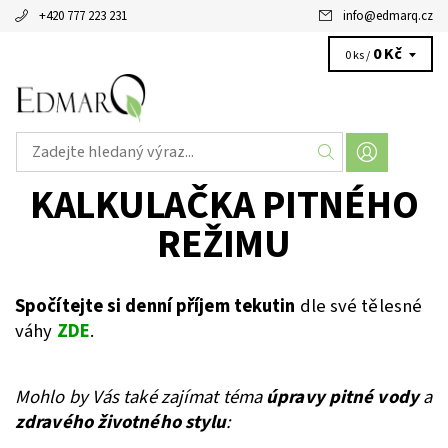
+420 777 223 231
info
@
edmarq.cz
0 Kč
0 ks /
KALKULAČKA PITNÉHO
REŽIMU
Spočítejte si denní příjem tekutin
dle své tělesné
váhy
ZDE
.
Mohlo by Vás také zajímat téma
úpravy pitné vody
a
zdravého životného stylu
: