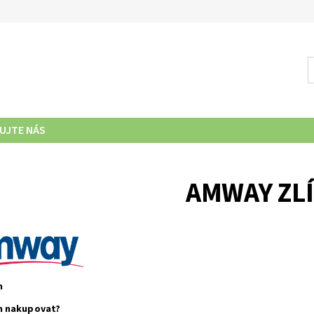
UJTE NÁS
AMWAY ZL
n
n nakupovat?