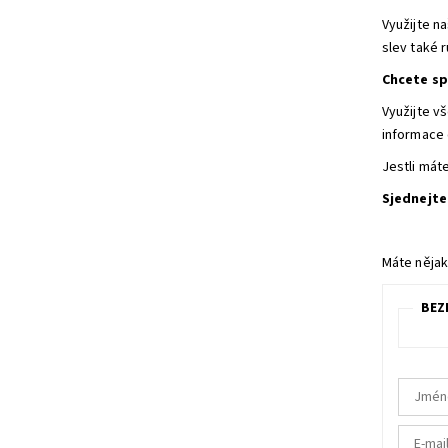
Využijte n
slev také 
Chcete sp
Využijte v
informace 
Jestli mát
Sjednejte
Máte nějak
BEZ