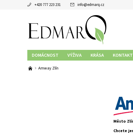
+420 777 223 231
info
@
edmarq.cz
DOMÁCNOST
VÝŽIVA
KRÁSA
KONTAKT
Amway Zlín
Město Zlí
Chcete je