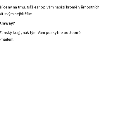
ší ceny na trhu. Náš eshop Vám nabízí kromě věrnostních
it svým nejbližším.
i Amway?
(Zlínský kraj), náš tým Vám poskytne potřebné
-mailem.