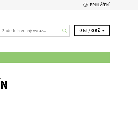
PŘIHLÁŠENÍ
0 ks /
0 Kč
ÍN