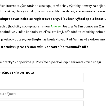
ašich internetových stránek a nakupujte všechny výrobky Amway za nejlep
různé akce, dárky za nákup a inspiraci ohledně dárků, které můžete zakoup
olupracovat nebo se registrovat a využít všech výhod společnost
šech výhod díky spolupráci s firmou
Amway
. Jestli je Vaším domovem Zlín 
osobně ve Zlíně a kdekoliv ve Zlínském kraji, případně telefonicky nebo e
e jakékoliv dotazy, neváhejte nás kontaktovat. Rádi Vám na vše odpovíme.
 si schůzku prostřednictvím kontaktního formuláře níže.
é otázky? Zodpovíme je. Prosíme o pečlivé vyplnění kontaktních údajů.
PEČNOSTNÍ KONTROLA