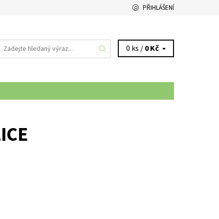
PŘIHLÁŠENÍ
0 ks /
0 Kč
ICE