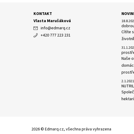
KONTAKT
NOVIN
Vlasta Marušáková
18.8.20
dobrou
info
@
edmarq.cz
Cítíte
+420 777 223 231
životní
31.1.20
prost
Naše o
domácn
prostře
2.1.2021
NUTRIL
Společn
hektarů
2026 © Edmarq.cz, všechna práva vyhrazena