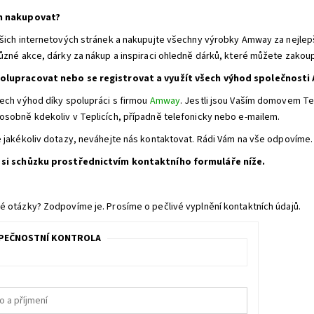
n nakupovat?
ašich internetových stránek a nakupujte všechny výrobky Amway za nejlep
různé akce, dárky za nákup a inspiraci ohledně dárků, které můžete zakoup
olupracovat nebo se registrovat a využít všech výhod společnost
šech výhod díky spolupráci s firmou
Amway
. Jestli jsou Vaším domovem Te
osobně kdekoliv v Teplicích, případně telefonicky nebo e-mailem.
e jakékoliv dotazy, neváhejte nás kontaktovat. Rádi Vám na vše odpovíme.
 si schůzku prostřednictvím kontaktního formuláře níže.
é otázky? Zodpovíme je. Prosíme o pečlivé vyplnění kontaktních údajů.
PEČNOSTNÍ KONTROLA