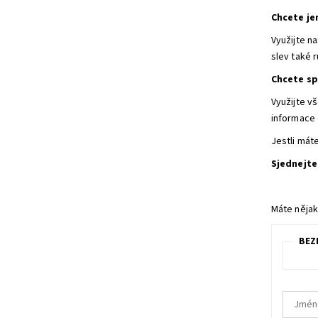
Chcete je
Využijte n
slev také 
Chcete sp
Využijte v
informace 
Jestli mát
Sjednejte
Máte nějak
BEZ