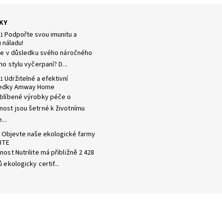
KY
Podpořte svou imunitu a
21
 náladu!
 se v důsledku svého náročného
ho stylu vyčerpaní? D...
Udržitelné a efektivní
21
ředky Amway Home
blíbené výrobky péče o
ost jsou šetrné k životnímu
...
Objevte naše ekologické farmy
ITE
ost Nutrilite má přibližně 2 428
 ekologicky certif...