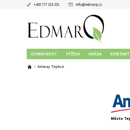
+420 777 223 231
info
@
edmarq.cz
DOMÁCNOST
VÝŽIVA
KRÁSA
KONTAKT
Amway Teplice
Město Tep