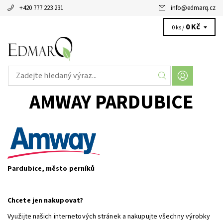
+420 777 223 231
info
@
edmarq.cz
0 Kč
0 ks /
AMWAY PARDUBICE
Pardubice, město perníků
Chcete jen nakupovat?
Využijte našich internetových stránek a nakupujte všechny výrobky