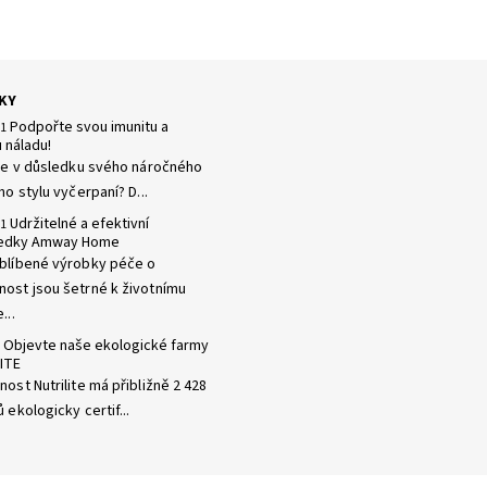
KY
Podpořte svou imunitu a
21
 náladu!
 se v důsledku svého náročného
ho stylu vyčerpaní? D...
Udržitelné a efektivní
21
ředky Amway Home
blíbené výrobky péče o
ost jsou šetrné k životnímu
...
Objevte naše ekologické farmy
ITE
ost Nutrilite má přibližně 2 428
 ekologicky certif...