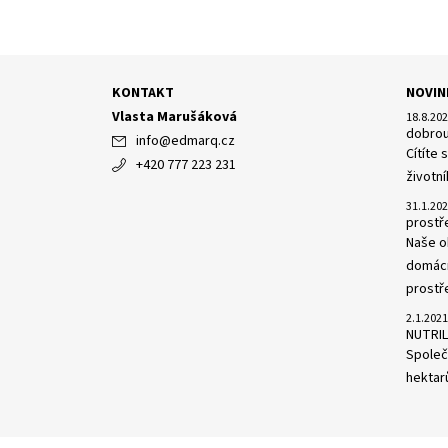
KONTAKT
NOVIN
Vlasta Marušáková
18.8.20
dobrou
info
@
edmarq.cz
Cítíte
+420 777 223 231
životní
31.1.20
prost
Naše o
domácn
prostře
2.1.2021
NUTRIL
Společn
hektarů