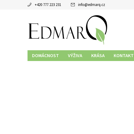
+420 777 223 231
info
@
edmarq.cz
DOMÁCNOST
VÝŽIVA
KRÁSA
KONTAKT