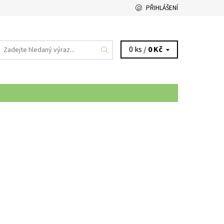
PŘIHLÁŠENÍ
0 ks /
0 Kč