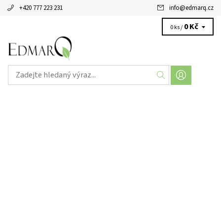
+420 777 223 231
info
@
edmarq.cz
0 Kč
0 ks /