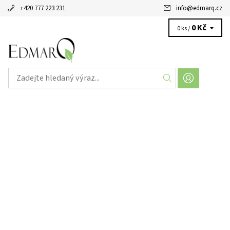
+420 777 223 231
info
@
edmarq.cz
0 Kč
0 ks /