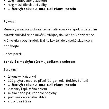
20 g kandovaného zázvoru
40 g müsli dle vlastní volby
1 lžíce výrobku NUTRILITE All Plant Protein
Pokyny
Meruňky a zázvor pokrájejte na malé kousky a spolu s ostatními
surovinami vložte do mixéru. Mixujte, dokud není konzistence
krémovitá a bez hrudek. Nalijte koktejl do vysoké sklenice a
podávejte.
Počet porcí: 1
Sendvič s modrým sýrem, jablkem a celerem
Suroviny
2 housky (kaiserky)
120 g sýra s modrou plísní (Gorgonzola, Rokfór, Stilton)
1 lžíce výrobku NUTRILITE All Plant Protein
2 stonky řapíkatého celeru
mléko nebo jogurt podle potřeby
polovina červeného jablka
citronová šťáva