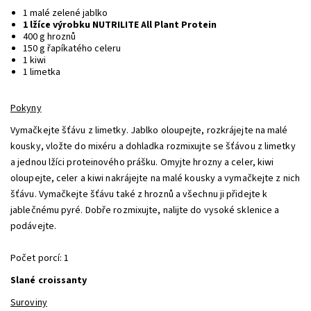
1 malé zelené jablko
1 lžíce výrobku NUTRILITE All Plant Protein
400 g hroznů
150 g řapíkatého celeru
1 kiwi
1 limetka
Pokyny
Vymačkejte šťávu z limetky. Jablko oloupejte, rozkrájejte na malé
kousky, vložte do mixéru a dohladka rozmixujte se šťávou z limetky
a jednou lžíci proteinového prášku. Omyjte hrozny a celer, kiwi
oloupejte, celer a kiwi nakrájejte na malé kousky a vymačkejte z nich
šťávu. Vymačkejte šťávu také z hroznů a všechnu ji přidejte k
jablečnému pyré. Dobře rozmixujte, nalijte do vysoké sklenice a
podávejte.
Počet porcí: 1
Slané croissanty
Suroviny