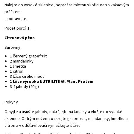
Nalejte do vysoké sklenice, poprašte mletou skořicí nebo kakaovým
práškem
a podávejte.
Počet porcí: 1
Citrusová pěna
Suroviny
1 červený grapefruit
2 mandarinky
1 limetka
1 citron
3 lžíce čirého medu
1 lžíce výrobku NUTRILITE All Plant Protein
3-4 jahody (40 g)
Pokyny
Omyjte a usušte jahody, nakrájejte na kousky a vložte do vysoké
sklenice. Ostrým nožem rozkrojte grapefruit, mandarinky, limetku a
citron a v odšťavňovači vymačkejte šťávu.