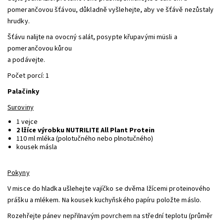
pomerančovou šťávou, důkladně vyšlehejte, aby ve šťávě nezůstaly
hrudky.
Šťávu nalijte na ovocný salát, posypte křupavými m
ü
sli a
pomerančovou kůrou
a podávejte.
Počet porcí: 1
Palačinky
Suroviny
1 vejce
2 lžíce výrobku NUTRILITE All Plant Protein
110 ml mléka (polotučného nebo plnotučného)
kousek másla
Pokyny
V misce do hladka ušlehejte vajíčko se dvěma lžícemi proteinového
prášku a mlékem. Na kousek kuchyňského papíru položte máslo.
Rozehřejte pánev nepřilnavým povrchem na střední teplotu (průměr