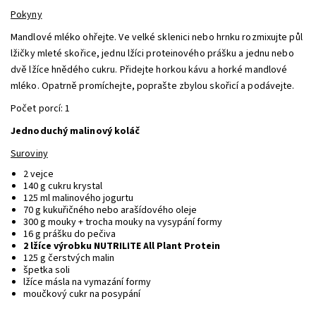
Pokyny
Mandlové mléko ohřejte. Ve velké sklenici nebo hrnku rozmixujte půl
lžičky mleté skořice, jednu lžíci proteinového prášku a jednu nebo
dvě lžíce hnědého cukru. Přidejte horkou kávu a horké mandlové
mléko. Opatrně promíchejte, poprašte zbylou skořicí a podávejte.
Počet porcí: 1
Jednoduchý malinový koláč
Suroviny
2 vejce
140 g cukru krystal
125 ml malinového jogurtu
70 g kukuřičného nebo arašídového oleje
300 g mouky + trocha mouky na vysypání formy
16 g prášku do pečiva
2 lžíce výrobku NUTRILITE All Plant Protein
125 g čerstvých malin
špetka soli
lžíce másla na vymazání formy
moučkový cukr na posypání