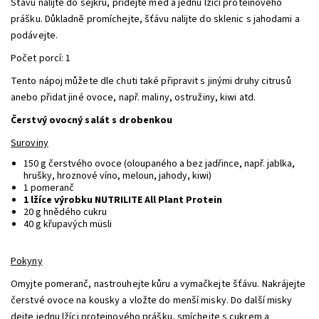
Šťávu nalijte do šejkru, přidejte med a jednu lžíci proteinového
prášku. Důkladně promíchejte, šťávu nalijte do sklenic s jahodami a
podávejte.
Počet porcí: 1
Tento nápoj můžete dle chuti také připravit s jinými druhy citrusů
anebo přidat jiné ovoce, např. maliny, ostružiny, kiwi atd.
Čerstvý ovocný salát s drobenkou
Suroviny
150 g čerstvého ovoce (oloupaného a bez jadřince, např. jablka,
hrušky, hroznové víno, meloun, jahody, kiwi)
1 pomeranč
1 lžíce výrobku NUTRILITE All Plant Protein
20 g hnědého cukru
40 g křupavých m
ü
sli
Pokyny
Omyjte pomeranč, nastrouhejte kůru a vymačkejte šťávu. Nakrájejte
čerstvé ovoce na kousky a vložte do menší misky. Do další misky
dejte jednu lžíci proteinového prášku, smíchejte s cukrem a