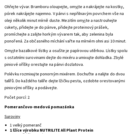
Ohřejte vývar. Bramboru oloupejte, omyjte a nakrájejte na kostky,
pórek nakrájejte najemno. V pánvi s nepřilnavým povrchem vše na
oleji několik minut mírně duste. Mezitím omyjte a nastrouhejte
cukety, přidejte je do pánve, přidejte proteinový prášek,
promíchejte a zalijte horkým vývarem tak, aby zelenina byla
ponořená. Za občasného míchání vařte na mírném ohni asi 10 minut.
Omyjte bazalkové lístky a osušte je papírovou utěrkou. Lístky spolu
s ostatními surovinami dejte do mixéru a umixujte dohladka. Zbylé
piniové oříšky orestujte na pánvi dozlatova.
Polévku rozmixujte ponorným mixérem. Dochuťte a nalijte do dvou
talířů. Do každého talíře dejte lžičku pesta, ozdobte orestovanými
piniovými oříšky a podávejte.
Počet porcí: 2
Pomerančovo-medová pomazánka
Suroviny
1 velký pomeranč
1 lžíce výrobku NUTRILITE All Plant Protein