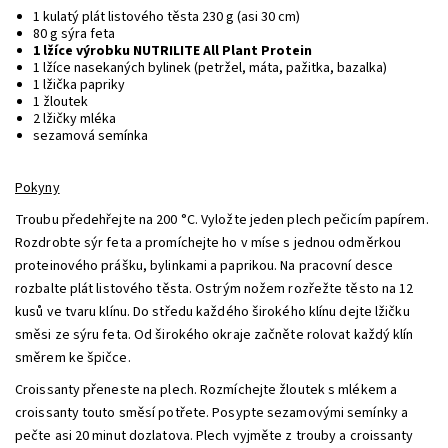
1 kulatý plát listového těsta 230 g (asi 30 cm)
80 g sýra feta
1 lžíce výrobku NUTRILITE All Plant Protein
1 lžíce nasekaných bylinek (petržel, máta, pažitka, bazalka)
1 lžička papriky
1 žloutek
2 lžičky mléka
sezamová semínka
Pokyny
Troubu předehřejte na 200 °C. Vyložte jeden plech pečicím papírem.
Rozdrobte sýr feta a promíchejte ho v míse s jednou odměrkou
proteinového prášku, bylinkami a paprikou. Na pracovní desce
rozbalte plát listového těsta. Ostrým nožem rozřežte těsto na 12
kusů ve tvaru klínu. Do středu každého širokého klínu dejte lžičku
směsi ze sýru feta. Od širokého okraje začněte rolovat každý klín
směrem ke špičce.
Croissanty přeneste na plech. Rozmíchejte žloutek s mlékem a
croissanty touto směsí potřete. Posypte sezamovými semínky a
pečte asi 20 minut dozlatova. Plech vyjměte z trouby a croissanty