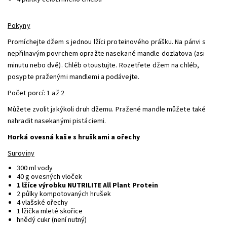
Pokyny
Promíchejte džem s jednou lžíci proteinového prášku. Na pánvi s
nepřilnavým povrchem opražte nasekané mandle dozlatova (asi
minutu nebo dvě). Chléb otoustujte. Rozetřete džem na chléb,
posypte praženými mandlemi a podávejte.
Počet porcí: 1 až 2
Můžete zvolit jakýkoli druh džemu. Pražené mandle můžete také
nahradit nasekanými pistáciemi.
Horká ovesná kaše s hruškami a ořechy
Suroviny
300 ml vody
40 g ovesných vloček
1 lžíce výrobku NUTRILITE All Plant Protein
2 půlky kompotovaných hrušek
4 vlašské ořechy
1 lžička mleté skořice
hnědý cukr (není nutný)