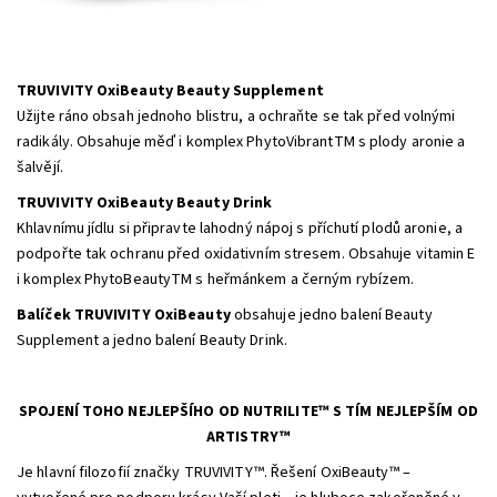
TRUVIVITY OxiBeauty Beauty Supplement
Užijte ráno obsah jednoho blistru, a ochraňte se tak před volnými
radikály. Obsahuje měď i komplex PhytoVibrantTM s plody aronie a
šalvějí.
TRUVIVITY OxiBeauty Beauty Drink
Khlavnímu jídlu si připravte lahodný nápoj s příchutí plodů aronie, a
podpořte tak ochranu před oxidativním stresem. Obsahuje vitamin E
i komplex PhytoBeautyTM s heřmánkem a černým rybízem.
Balíček TRUVIVITY OxiBeauty
obsahuje jedno balení Beauty
Supplement a jedno balení Beauty Drink.
SPOJENÍ TOHO NEJLEPŠÍHO OD NUTRILITE™ S TÍM NEJLEPŠÍM OD
ARTISTRY™
Je hlavní filozofií značky TRUVIVITY™. Řešení OxiBeauty™ –