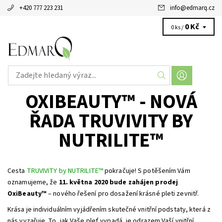
+420 777 223 231
info
@
edmarq.cz
0 Kč
0 ks /
OXIBEAUTY™ - NOVÁ
ŘADA TRUVIVITY BY
NUTRILITE™
Cesta
TRUVIVITY by NUTRILITE™
pokračuje! S potěšením Vám
oznamujeme, že
11. května 2020 bude zahájen prodej
OxiBeauty™
– nového řešení pro dosažení krásné pleti zevnitř.
Krása je individuálním vyjádřením skutečné vnitřní podstaty, která z
nás vyzařuje. To, jak Vaše pleť vypadá, je odrazem Vaší vnitřní