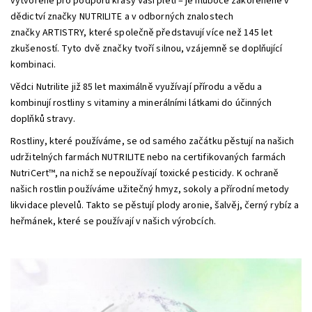
vytvořené pro podporu krásy Vaší pleti – je hluboce zakořeněné v
dědictví značky NUTRILITE a v odborných znalostech
značky ARTISTRY, které společně představují více než 145 let
zkušeností. Tyto dvě značky tvoří silnou, vzájemně se doplňující
kombinaci.
Vědci Nutrilite již 85 let maximálně využívají přírodu a vědu a
kombinují rostliny s vitaminy a minerálními látkami do účinných
doplňků stravy.
Rostliny, které používáme, se od samého začátku pěstují na našich
udržitelných farmách NUTRILITE nebo na certifikovaných farmách
NutriCert™, na nichž se nepoužívají toxické pesticidy. K ochraně
našich rostlin používáme užitečný hmyz, sokoly a přírodní metody
likvidace plevelů. Takto se pěstují plody aronie, šalvěj, černý rybíz a
heřmánek, které se používají v našich výrobcích.