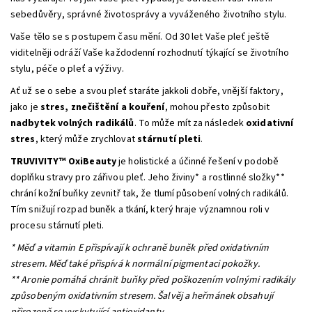
sebedůvěry, správné životosprávy a vyváženého životního stylu.
Vaše tělo se s postupem času mění. Od 30 let Vaše pleť ještě
viditelněji odráží Vaše každodenní rozhodnutí týkající se životního
stylu, péče o pleť a výživy.
Ať už se o sebe a svou pleť staráte jakkoli dobře, vnější faktory,
jako je
stres, znečištění a kouření
, mohou přesto způsobit
nadbytek volných radikálů
. To může mít za následek
oxidativní
stres
, který může zrychlovat
stárnutí pleti
.
TRUVIVITY™ OxiBeauty
je holistické a účinné řešení v podobě
doplňku stravy pro zářivou pleť. Jeho živiny* a rostlinné složky**
chrání kožní buňky zevnitř tak, že tlumí působení volných radikálů.
Tím snižují rozpad buněk a tkání, který hraje významnou roli v
procesu stárnutí pleti.
* Měď a vitamin E přispívají k ochraně buněk před oxidativním
stresem. Měď také přispívá k normální pigmentaci pokožky.
** Aronie pomáhá chránit buňky před poškozením volnými radikály
způsobeným oxidativním stresem. Šalvěj a heřmánek obsahují