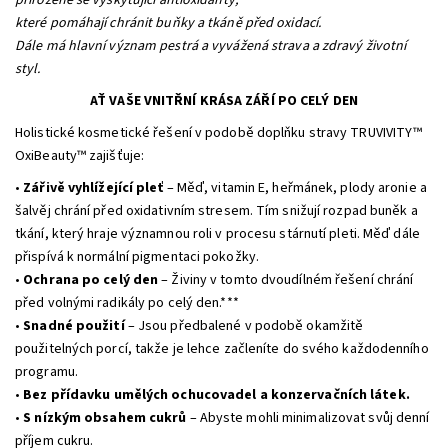
přirozeně se vyskytující antioxidanty,
které pomáhají chránit buňky a tkáně před oxidací.
Dále má hlavní význam pestrá a vyvážená strava a zdravý životní
styl.
AŤ VAŠE VNITŘNÍ KRÁSA ZÁŘÍ PO CELÝ DEN
Holistické kosmetické řešení v podobě doplňku stravy TRUVIVITY™
OxiBeauty™ zajišťuje:
•
Zářivě vyhlížející pleť
– Měď, vitamin E, heřmánek, plody aronie a
šalvěj chrání před oxidativním stresem. Tím snižují rozpad buněk a
tkání, který hraje významnou roli v procesu stárnutí pleti. Měď dále
přispívá k normální pigmentaci pokožky.
•
Ochrana po celý den
– Živiny v tomto dvoudílném řešení chrání
před volnými radikály po celý den.***
•
Snadné použití
– Jsou předbalené v podobě okamžitě
použitelných porcí, takže je lehce začleníte do svého každodenního
programu.
•
Bez přídavku umělých ochucovadel a konzervačních látek.
•
S nízkým obsahem cukrů
– Abyste mohli minimalizovat svůj denní
příjem cukru.