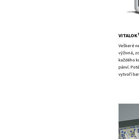
VITALOK
Veškeré ne
výživná, zd
každého ku
pánví. Poté
vytvoří bar