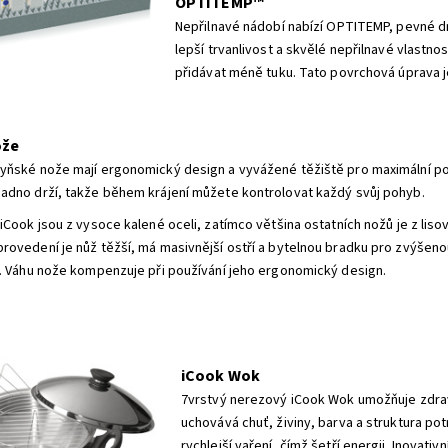
OPTITEMP™
Nepřilnavé nádobí nabízí OPTITEMP, pevné dn
lepší trvanlivost a skvělé nepřilnavé vlastno
přidávat méně tuku. Tato povrchová úprava je
ože
yňské nože mají ergonomický design a vyvážené těžiště pro maximální po
adno drží, takže během krájení můžete kontrolovat každý svůj pohyb.
iCook jsou z vysoce kalené oceli, zatímco většina ostatních nožů je z lisov
rovedení je nůž těžší, má masivnější ostří a bytelnou bradku pro zvýšen
t. Váhu nože kompenzuje při používání jeho ergonomický design.
iCook Wok
7vrstvý nerezový iCook Wok umožňuje zdrav
uchovává chuť, živiny, barva a struktura pot
rychlejší vaření, čímž šetří energii. Inovati