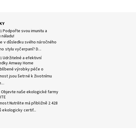
KY
Podpořte svou imunitu a
21
 náladu!
 se v důsledku svého náročného
ho stylu vyčerpaní? D...
Udržitelné a efektivní
21
ředky Amway Home
blíbené výrobky péče o
ost jsou šetrné k životnímu
...
Objevte naše ekologické farmy
ITE
ost Nutrilite má přibližně 2 428
 ekologicky certif...