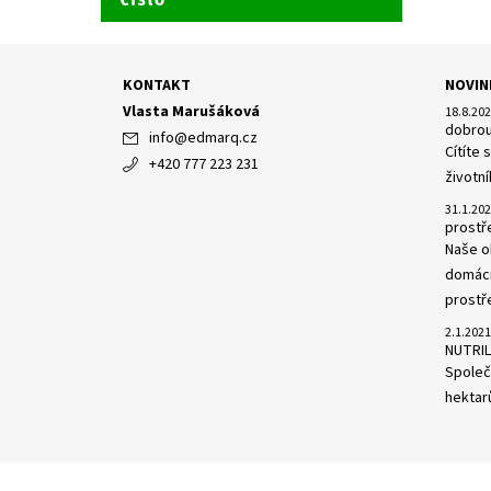
KONTAKT
NOVIN
Vlasta Marušáková
18.8.20
dobrou
info
@
edmarq.cz
Cítíte
+420 777 223 231
životní
31.1.20
prost
Naše o
domácn
prostře
2.1.2021
NUTRIL
Společn
hektarů