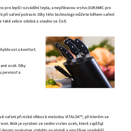
o pro lepší rozvádění tepla, a nepřilnavou vrstvu DURAMIC pro
sti při vaření potravin. Díky této technologii můžete během vaření
 také velice odolná a snadno se čistí.
hyblivost a komfort.
ané oceli. Díky
ou pevnost a
é vaření při nízké vlhkosti metodou VITALOK™, při kterém se
ravin. Wok je vyroben ze sedmi vrstev oceli, které zajišťují
vní design poskytuje stabilitu na plotně a umožňuje snadnější