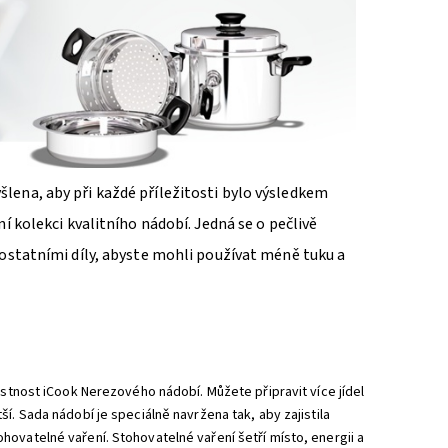
lena, aby při každé příležitosti bylo výsledkem
í kolekci kvalitního nádobí. Jedná se o pečlivě
 ostatními díly, abyste mohli používat méně tuku a
astnost iCook Nerezového nádobí. Můžete připravit více jídel
í. Sada nádobí je speciálně navržena tak, aby zajistila
ovatelné vaření. Stohovatelné vaření šetří místo, energii a