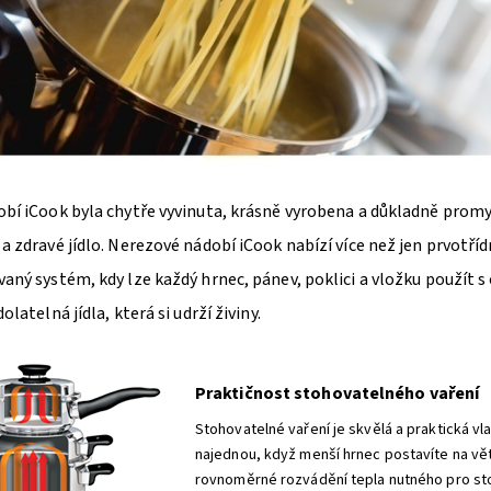
bí iCook byla chytře vyvinuta, krásně vyrobena a důkladně promyš
a zdravé jídlo. Nerezové nádobí iCook nabízí více než jen prvotřídn
aný systém, kdy lze každý hrnec, pánev, poklici a vložku použít s
olatelná jídla, která si udrží živiny.
Praktičnost stohovatelného vaření
Stohovatelné vaření je skvělá a praktická vl
najednou, když menší hrnec postavíte na větš
rovnoměrné rozvádění tepla nutného pro stoh