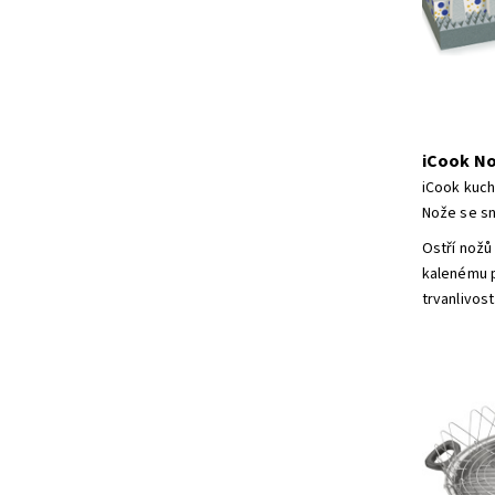
iCook N
iCook kuch
Nože se sn
Ostří nožů 
kalenému p
trvanlivos