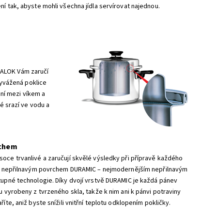
í tak, abyste mohli všechna jídla servírovat najednou.
TALOK Vám zaručí
 Vyvážená poklice
ní mezi víkem a
té srazí ve vodu a
rchem
oce trvanlivé a zaručují skvělé výsledky při přípravě každého
k s nepřilnavým povrchem DURAMIC – nejmodernějším nepřilnavým
tupné technologie. Díky dvojí vrstvě DURAMIC je každá pánev
u vyrobeny z tvrzeného skla, takže k nim ani k pánvi potraviny
íte, aniž byste snížili vnitřní teplotu odklopením pokličky.