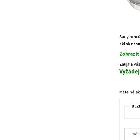
Sady hrnců
sklokera
Zobrazit
Zaujala Vá
Vyžádej
Máte nějak
BEZ