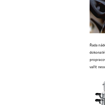
Řada nádo
dokonalé 
propracov
vařit neod