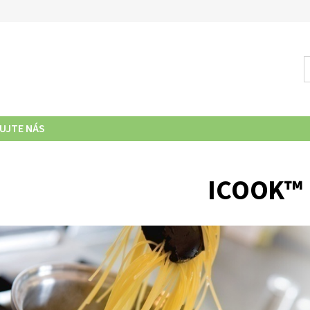
UJTE NÁS
ICOOK™