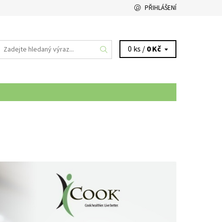
PŘIHLÁŠENÍ
0 ks /
0 Kč