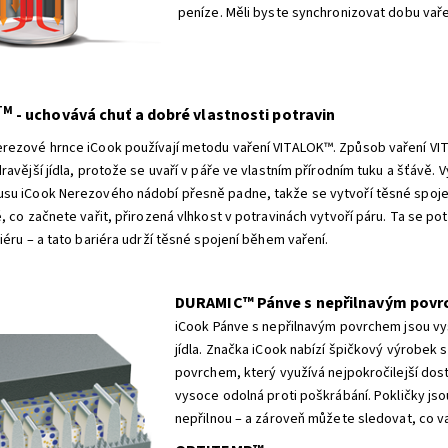
peníze. Měli byste synchronizovat dobu vařen
TM
- uchovává chuť a dobré vlastnosti potravin
rezové hrnce iCook používají metodu vaření VITALOK™. Způsob vaření VI
ravější jídla, protože se uvaří v páře ve vlastním přírodním tuku a šťávě.
su iCook Nerezového nádobí přesně padne, takže se vytvoří těsné spoje
, co začnete vařit, přirozená vlhkost v potravinách vytvoří páru. Ta se po
iéru – a tato bariéra udrží těsné spojení během vaření.
DURAMIC™ Pánve s nepřilnavým pov
iCook Pánve s nepřilnavým povrchem jsou vys
jídla. Značka iCook nabízí špičkový výrobe
povrchem, který využívá nejpokročilejší dos
vysoce odolná proti poškrábání. Pokličky jso
nepřilnou – a zároveň můžete sledovat, co vař