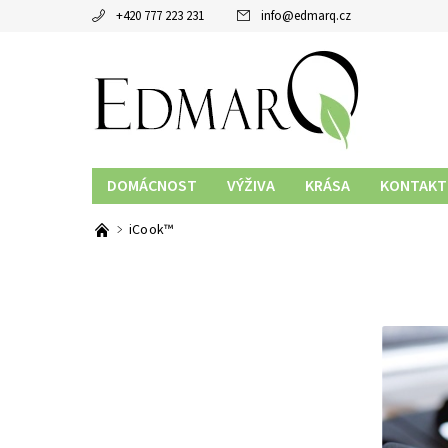
+420 777 223 231
info
@
edmarq.cz
DOMÁCNOST
VÝŽIVA
KRÁSA
KONTAKT
iCook™