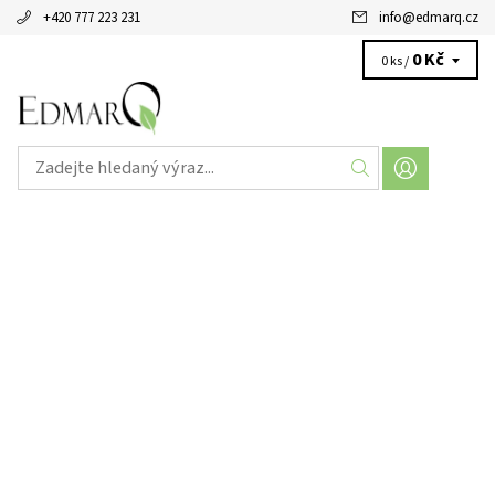
+420 777 223 231
info
@
edmarq.cz
0 Kč
0 ks /