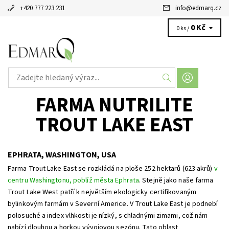
+420 777 223 231
info
@
edmarq.cz
0 Kč
0 ks /
FARMA NUTRILITE
TROUT LAKE EAST
EPHRATA, WASHINGTON, USA
Farma Trout Lake East se rozkládá na ploše 252 hektarů (623 akrů)
v
centru Washingtonu, poblíž města Ephrata
.
Stejně jako naše farma
Trout Lake West patří k největším ekologicky certifikovaným
bylinkovým farmám v Severní Americe.
V Trout Lake East je podnebí
polosuché a index vlhkosti je nízký, s chladnými zimami, což nám
nabízí dlouhou a horkou vývojovou sezónu.
Tato oblast