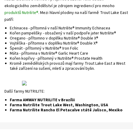
ekologického zemědělství je zdrojem ingrediencí pro mnoho
produktů Nutrilite®
.
Mezi hlavní plodiny na naší farmě Trout Lake East
patří:
Echinacea - přítomná v naší Nutrilite® Immunity Echinacea
Kořen pampelišky - obsažený v naší podpoře jater Nutrilite®
Oregano - přítomno v doplňku Nutrilite® Double X®
Vojtěška - přítomna v doplňku Nutrilite® Double X®
Špenát - přítomný v Nutrilite® Iron Folic
Máta - přítomna v Nutrilite® Garlic Heart Care
Kořen kopřivy - přítomný v Nutrilite® Prostate Health
Kromě zemědělských provozů mají farmy Trout Lake East a West
také zařízení na sušení, mletí a zpracování bylin.
Další farmy NUTRILITE:
Farma AMWAY NUTRILITE v Brazílii
Farma Nutrilite Trout Lake West, Washington, USA
Farma Nutrilite Rancho El Petacalve státě Jalisco, Mexiko