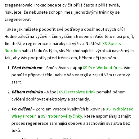
zregenerovalo. Pokud budete cvičit příliš často a příliš tvrdě,
riskujete, že nebudete schopni mezi jednotlivými tréninky se
zregenerovat.
Takže jak můžete podpořit své potřeby a dosáhnout svých cílů?
Hodně záleží na výživě – čím vyšším stresem si Vaše tělo musí projít,
tím delší je regenerace a nároky na výživu. Naštěstí
XS Sports
Nutrition
nabízí řadu čistých, skvěle chutnajících výrobků navržených
tak, aby Vás podpořily před tréninkem, během něj i po něm.
Před tréninkem
– Směs živin v nápoji
XS Pre-Workout Drink
Vám
pomůže připravit tělo, nabije Vás energií a zajistí Vám raketový
start.
Během tréninku
– Nápoj
XS Electrolyte Drink
pomáhá během
cvičení doplňovat elektrolyty a sacharidy.
Po cvičení
– Zdrojem vysoce kvalitních bílkovin je
XS Hydrolyzed
Whey Protein
a
XS Proteinové tyčinky
, které napomáhají zahájit
proces regenerace zahrnující obnovu a zachování svalstva bez
tuků.