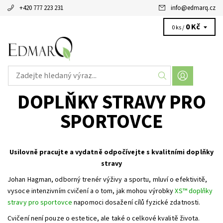
+420 777 223 231
info
@
edmarq.cz
0 Kč
0 ks /
DOPLŇKY STRAVY PRO
SPORTOVCE
Usilovně pracujte a vydatně odpočívejte s kvalitními doplňky
stravy
Johan Hagman, odborný trenér výživy a sportu, mluví o efektivitě,
vysoce intenzivním cvičení a o tom, jak mohou výrobky
XS™ doplňky
stravy pro sportovce
napomoci dosažení cílů fyzické zdatnosti.
Cvičení není pouze o estetice, ale také o celkové kvalitě života.