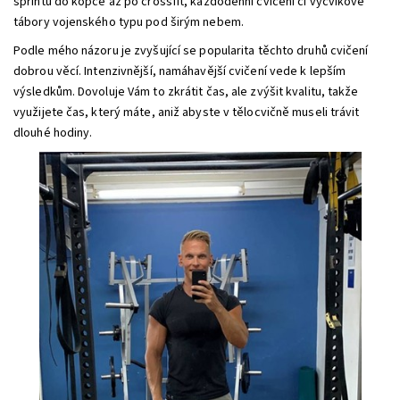
sprintů do kopce až po crossfit, každodenní cvičení či výcvikové
tábory vojenského typu pod širým nebem.
Podle mého názoru je zvyšující se popularita těchto druhů cvičení
dobrou věcí. Intenzivnější, namáhavější cvičení vede k lepším
výsledkům. Dovoluje Vám to zkrátit čas, ale zvýšit kvalitu, takže
využijete čas, který máte, aniž abyste v tělocvičně museli trávit
dlouhé hodiny.