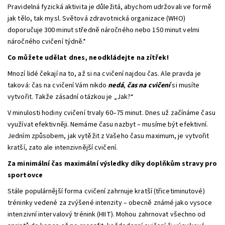
Pravidelná fyzická aktivita je důležitá, abychom udržovali ve formě
jak tělo, tak mysl. Světová zdravotnická organizace (WHO)
doporučuje 300 minut středně náročného nebo 150 minut velmi
náročného cvičení týdně.*
Co můžete udělat dnes, neodkládejte na zítřek!
Mnozí lidé čekají na to, až si na cvičení najdou čas. Ale pravda je
taková: čas na cvičení Vám nikdo
nedá
,
čas na cvičení
si musíte
vytvořit. Takže zásadní otázkou je „Jak?“
V minulosti hodiny cvičení trvaly 60–75 minut. Dnes už začínáme času
využívat efektivněji. Nemáme času nazbyt – musíme být efektivní.
Jedním způsobem, jak vytěžit z Vašeho času maximum, je vytvořit
kratší, zato ale intenzivnější cvičení.
Za minimální čas maximální výsledky díky doplňkům stravy pro
sportovce
Stále populárnější forma cvičení zahrnuje kratší (třicetiminutové)
tréninky vedené za zvýšené intenzity – obecně známé jako vysoce
intenzivní intervalový trénink (HIIT). Mohou zahrnovat všechno od