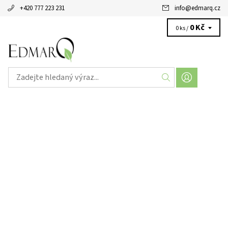
+420 777 223 231
info
@
edmarq.cz
0 Kč
0 ks /