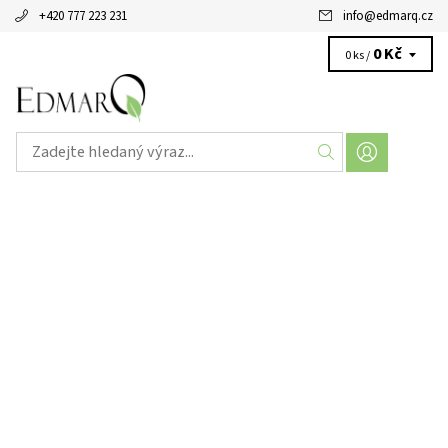
+420 777 223 231
info
@
edmarq.cz
0 Kč
0 ks /