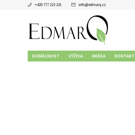
+420 777 223 231
info
@
edmarq.cz
DOMÁCNOST
VÝŽIVA
KRÁSA
KONTAKT