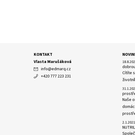
KONTAKT
NOVIN
Vlasta Marušáková
18.8.20
dobrou
info
@
edmarq.cz
Cítíte
+420 777 223 231
životní
31.1.20
prost
Naše o
domácn
prostře
2.1.2021
NUTRIL
Společn