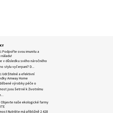
KY
Podpořte svou imunitu a
21
 náladu!
 se v důsledku svého náročného
ho stylu vyčerpaní? D...
Udržitelné a efektivní
21
ředky Amway Home
blíbené výrobky péče o
ost jsou šetrné k životnímu
...
Objevte naše ekologické farmy
ITE
ost Nutrilite má přibližně 2 428