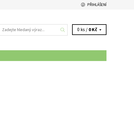
PŘIHLÁŠENÍ
0 ks /
0 Kč