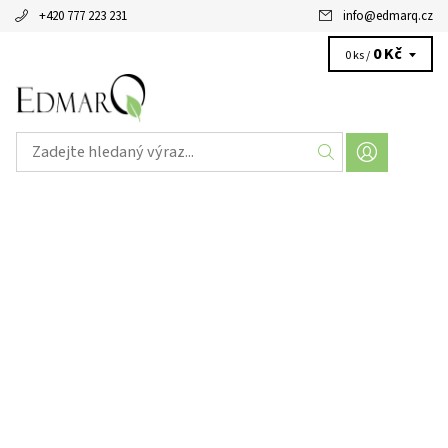
+420 777 223 231
info
@
edmarq.cz
0 Kč
0 ks /