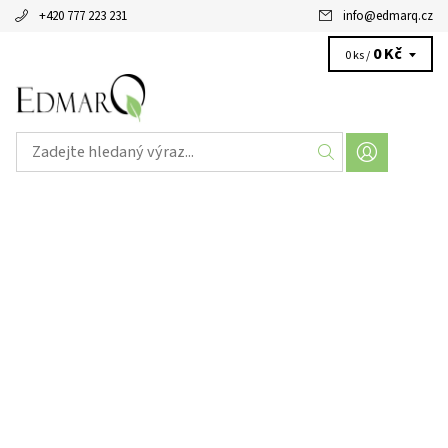
+420 777 223 231
info
@
edmarq.cz
0 Kč
0 ks /