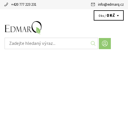
+420 777 223 231
info
@
edmarq.cz
0 Kč
0 ks /